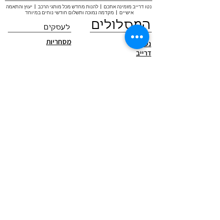
נטו דרייב מזמינה אתכם | להנות מחדש מכל מותגי הרכב | יעוץ והתאמה
אישיים | מקדמה נמוכה ותשלום חודשי נוחים במיוחד
המסלולים
לעסקים
מסחריות
נטו
דרייב
נטו
ליס
פרטיליס
מידע חשוב
חדשות רכב
מימון מלא לרכב חדש, מה נגלה לכם?
מה מסתירים ממכם?
יועצי רכב