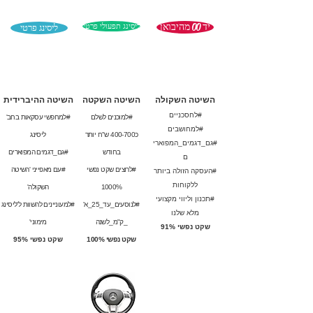
יד 00 מהיבואן
ליסינג תפעולי פרטי
ליסינג פרטי
השיטה השקולה
השיטה השקטה
השיטה
ההיברידית
#לחסכניים
#למוכנים לשלם
#למחפשי עסקאות בחב'
#למחושבים
כ400-700 ש"ח יותר
ליסינג
#גם_דגמים_המפוארי
בחודש
#גם_דגמים המפוארים
ם
#לרוצים שקט נפשי
#עם מאפייני 'השיטה
#העסקה הזולה ביותר
ללקוחות
1000%
השקולה'
#תכנון וליווי מקצועי
#לנוסעים_עד_25_א'
#למעוניינים להשוות ל'ליסינג
מלא שלנו
_ק"מ_לשנה
מימוני'
שקט נפשי 91%
שקט נפשי 100%
שקט נפשי 95%