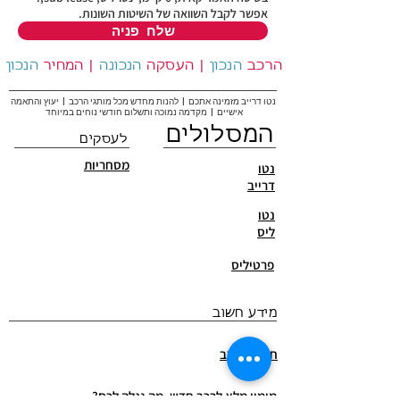
אפשר לקבל השוואה של השיטות השונות.
שלח פניה
הרכב
הנכון
|
העסקה
הנכונה
|
המחיר
הנכון
נטו דרייב מזמינה אתכם | להנות מחדש מכל מותגי הרכב | יעוץ והתאמה
אישיים | מקדמה נמוכה ותשלום חודשי נוחים במיוחד
המסלולים
לעסקים
מסחריות
נטו
דרייב
נטו
ליס
פרטיליס
מידע חשוב
חדשות רכב
מימון מלא לרכב חדש, מה נגלה לכם?