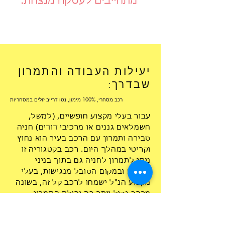
יעילות העבודה והתמרון
שבדרך:
רכב מסחרי, 100% מימון, נטו דרייב
זולים במסחריות
עבור בעלי מקצוע חופשיים, (למשל,
חשמלאים גננים או מרכיבי דודים) חניה
סבירה ותמרון עם הרכב בעיר הוא נחוץ
וקריטי במהלך היום. רכב בקטגוריה זו
ניתן לתמרון לחניה גם בתוך בניני
מגורים ובמקום הסובל מנגישות, בעלי
מקצוע הנ"ל ישמחו לרכב קל זה, בשונה
מרכב גדול יותר בה יכולת התמרון
וכתוצאה תאונות קלות הם חובה ;-(
כפק"ל ברכב מסחרי גדול יותר.