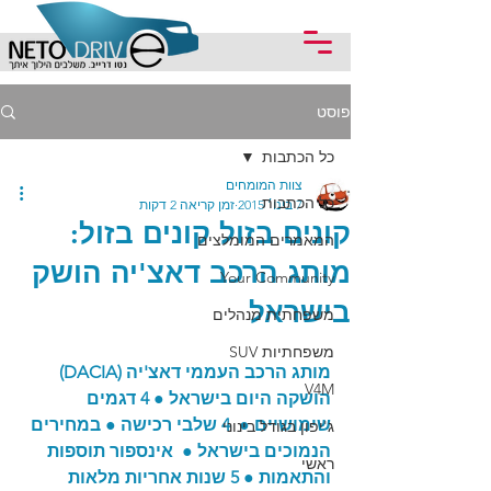
פוסט
כל הכתבות
צוות המומחים
כל הכתבות
7 בינו׳ 2015
זמן קריאה 2 דקות
קונים בזול קונים בזול:
המאמרים המומלצים
מותג הרכב דאצ'יה הושק
Your Community
בישראל
משפחתית מנהלים
משפחתיות SUV
מותג הרכב העממי דאצ'יה (DACIA) 
V4M
הושקה היום בישראל ● 4 דגמים 
שימושיים ●  4 שלבי רכישה ● במחירים 
ג'יפון בגודל בינוני
הנמוכים בישראל ●  אינספור תוספות 
ראשי
והתאמות ● 5 שנות אחריות מלאות 