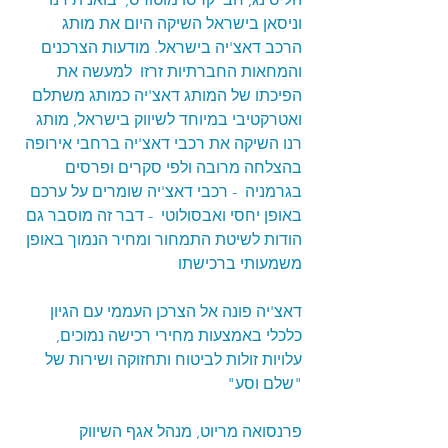
וניסאן בישראל השיקה היום את מותג 
הרכב דאצ'יה בישראל. מודעות הצרכנים 
והמחאות החברתיות זרזו  למעשה את 
הפיכתו של המותג דאצ'יה כמותג משתלם 
ואטרקטיבי במיוחד לשיווק בישראל, מותג 
רנו השיקה את רכבי דאצ'יה ברחבי אירופה 
בהצלחה מרובה ולפי סקרים ופרסים 
בגרמניה  - רכבי דאצ'יה שומרים על ערכם 
באופן יחסי ואבסולוטי  - דבר זה מוסבר גם 
הודות לשיטת התמחור ומחיר הנמוך באופן 
משמעותי ברכישתו 
דאצ'יה פונה אל הצרכן העממי עם הגיון 
כלכלי באמצעות מחירי רכישה נמוכים, 
עלויות זולות לביטוח ותחזוקה ושירות של 
"שלם וסע"  
פרנסואה מריוט, מנהל אגף השיווק 