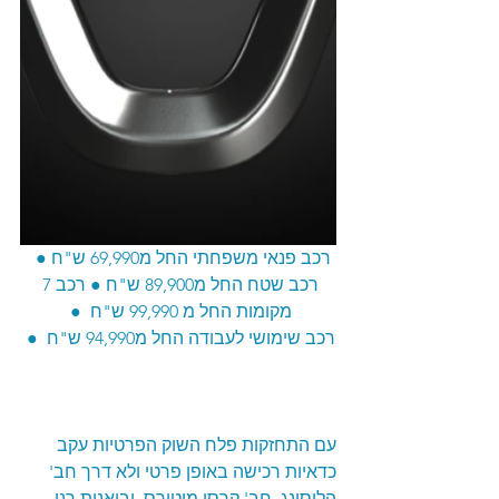
רכב פנאי משפחתי החל מ69,990 ש"ח ●  
רכב שטח החל מ89,900 ש"ח ● רכב 7 
מקומות החל מ 99,990 ש"ח  ● 
רכב שימושי לעבודה החל מ94,990 ש"ח  ● 
עם התחזקות פלח השוק הפרטיות עקב 
כדאיות רכישה באופן פרטי ולא דרך חב' 
הליסינג, חב' קרסו מוטורס, יבואנית רנו 