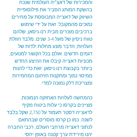
והמכירות של דאצ׳יה העולמית שנכח 
בהשקת המותג הסביר את פילוסופיית 
השיווק של דאצ'יה המבוססת על מחירים 
נמוכים מהמקובל. זאת על ידי שימוש 
ברכיבים מוכרים מבית רנו-ניסאן, שלהם 
טווח ניסיון של מעל 3-4 שנים. מלבד הוזלת 
העלויות, הדבר מונע מחלות ילדות של 
דגמים חדשים. אולם בכל הקשור למנועים, 
מכוניות דאצ'יה קיבלו את ההיצע החדש 
ביותר בקבוצת רנו-ניסאן. זאת כדי להנות 
ממיסוי נמוך ומתקנות הזיהום המחמירות 
ומצריכת דלק נמוכה למדי. 
כהמחשה לעלויות האחזקה הנמוכות, 
מציינים בקרסו כי עלות ביטוח מקיף 
לדאצ'יה דסטר תעמוד על 2,750 שקל בלבד 
לשנה. כמו כן קרסו מוסרים שבהתאם 
לנתוני דאצ'יה מרחבי העולם, רכבי החברה 
יהנו מירידת ערך קטנה באופן יחסי. 