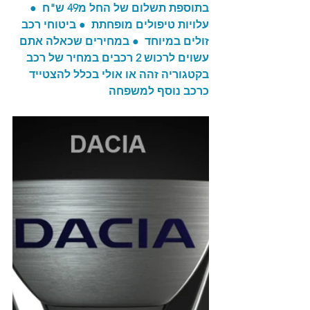
בתוספת תשלום של החל מ49 ש"ח  ● 
עלויות טיפולים מופחתת  ● ביטוחי רכב 
זולים במיוחד  ● במחירים שכאלה אתם 
עשוים לרכוש 2 רכבים במחיר של רכב 
בקטגוריה זהה או אולי בכלל להצטייד 
כרכב נוסף למשפחה