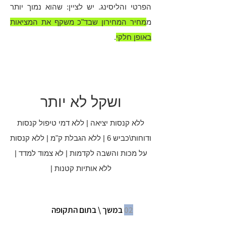
הפרטי והליסינג. יש לציין: שהוא נמוך יותר
מ
מחיר המחירון שבד"כ משקף את המציאות
באופן חלקי
.
ושקל לא יותר
ללא קנסות יציאה | ללא דמי טיפול קנסות
ודוחות\כביש 6 | ללא הגבלת ק"מ | ללא קנסות
על מכות והשבה לקדמות | לא צמוד למדד |
ללא אותיות קטנות |
02
במשך \ בתום התקופה
הרכב מהווה בטוחה לתשלום היתרה