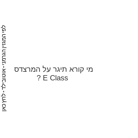
לפי המגזין הגרמני - אוטובילד - לחץ כא
מי קורא תיגר על המרצדס
E Class ?