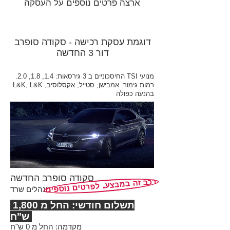
ארצה פרטים נוספים על העסקה
דוגמת עסקת רכישה - סקודה סופרב
דור 3 החדשה
מנועי TSI החיסכוניים ב 3 גירסאות: 1.4, 1.8, 2.0.
רמות גימור: אמבישן, סטייל, אקסלוסיב, L&K, L&K
בהנעה כפולה
סקודה סופרב החדשה
רכב זה במבצע. לפרטים נוספים
מנהלים שרד
תשלום חודשי: החל מ 1,800
ש"ח
מקדמה: החל מ 0 ש"ח