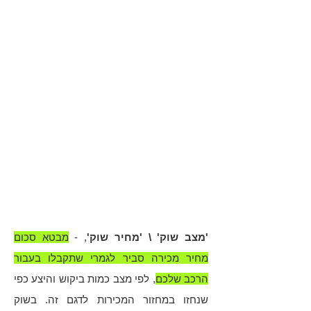
2,270 ש"ח
סה"כ עלות אחזקה
חודשית
3,170 ש"ח
ירידת ערך במצב שוק
44%
שווי הרכב בתום תקופה
יתרת התשלום בתום
במחיר שוק
התקופה
(צמוד פריים)
93,500 ש"ח
93,000 ש"ח
'מצב שוק' \ 'מחיר שוק'
, -
מבטא סכום
מחיר מכירה סביר לגמרי שתקבלו בעבור
הרכב שלכם
, לפי מצב כמות ביקוש והיצע כפי
שנחזו במחזור המכירות לדגם זה. בשוק