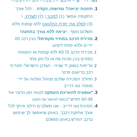
תחנות יציאה?
גמישות, נקודה
. - לכל אורך
התקופה אפשר (1)
למכור
\ (2)
לשדרג
\
(3)
לסלק את יתרת ההלוואה
ללא קנסות וללא
תשלום נוסף -
יציאה ללא צורך בתחנה!
מכירת הרכב במחיר מקסימלי
בגין רכב 00
ידיים וללא פחת ליסינג
מכירת הרכב AS IS ללא קנסות או הוצאות
כספים בגין מכות פח או כל נזק אחר
עדיפות בשוק יד שניה - הצרכן הישראלי מעדיף
רכב ברישום פרטי
תהליך המכירה שלכם מנוהל ומלווה על ידי
מומחי נטו דרייב
*אופציה להארכת העסקה
לטווח זמן הרצוי עוד
60-48 חודש *
בכפוף לאישור גוף הממן
תמיכת נטו דרייב - אנו משלבים הילוך איתך לכל
אורך אחזקת רכבך, באופן שיאפשר לך שימוש
ברכב החדש באופן מושלם