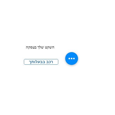
השקט שלך בעסקה
רכב בבעלותך
הרכב הוא צ'ק בטחון עבורך ליתרת התשלום
גמישות מירבית בכל התקופה