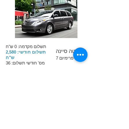
תשלום מקדמה: 0 ש"ח
טויוטה סיינה L
תשלום חודשי: 2,580
ש"ח
7 מק' פרימיום
מס' חודשי תשלום: 36
גמישות: בעיסקה ובתום
התקופה
הרכב
הנכון
|
העסקה
הנכונה
|
המחיר
הנכון
נטו דרייב מזמינה אתכם | להנות מחדש מכל מותגי הרכב | יעוץ והתאמה
אישיים | מקדמה נמוכה ותשלום חודשי נוחים במיוחד
המסלולים
לעסקים
מסחריות
נטו