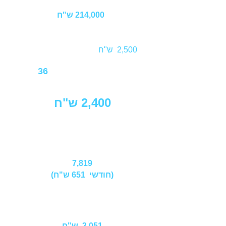
214,000 ש"ח
מחיר השירות
מספר
חודשי
תשלום
2,500 ש"ח
36
תשלום חודשי
2,400 ש"ח
אגרת רישוי
שנתית
וביטוח
7,819
(חודשי 651 ש"ח)
סה"כ עלות
חודשית
3,051
ש"ח