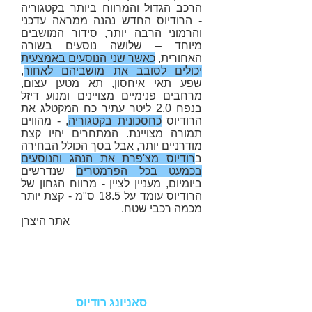
הרכב הגדול והמרווח ביותר בקטגוריה
-
הרודיוס החדש נהנה ממראה עדכני
והרמוני הרבה יותר, סידור המושבים
מיוחד – שלושה נוסעים בשורה
האחורית,
כאשר שני הנוסעים באמצעית
יכולים לסובב את מושביהם לאחור
,
שפע תאי איחסון, תא מטען עצום,
מרחבים פנימיים מצויינים ומנוע דיזל
בנפח 2.0 ליטר
עתיר כח המקטלג את
הרודיוס
כחסכונית בקטגוריה
, - מהווים
תמורה מצויינת. המתחרים יהיו קצת
מודרניים יותר, אבל בסך הכולל הבחירה
ב
רודיוס מצ'פרת את הנהג והנוסעים
בכמעט בכל הפרמטרים
שנדרשים
ביומיום, מעניין לציין -
מרווח הגחון של
הרודיוס עומד על 18.5 ס"מ - קצת יותר
מכמה רכבי שטח.
אתר היצרן
​סוג הרכב
סאניונג רודיוס