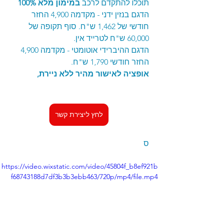
תוכלו להתקדם לרכב 
במימון מלא 100%
הדגם בנזין ידני - מקדמה 4,900 החזר 
חודשי של 1,462 ש"ח. סוף תקופה של 
60,000 ש"ח לטרייד אין. 
הדגם ההיברידי אוטומטי - מקדמה 4,900 
החזר חודשי 1,790 ש"ח.
אופציה לאישור מהיר ללא ניירת, 
לחץ ליצירת קשר
ס
https://video.wixstatic.com/video/45804f_b8ef921b
f68743188d7df3b3b3ebb463/720p/mp4/file.mp4