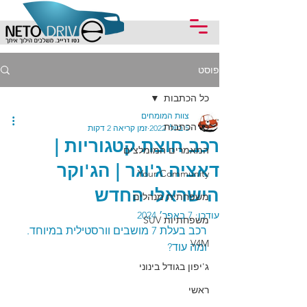
פוסט
כל הכתבות
צוות המומחים
כל הכתבות
5 ביולי 2022
זמן קריאה 2 דקות
רכב חוצת קטגוריות |
המאמרים המומלצים
דאציה ג'וגר | הג'וקר
Your Community
הישראלי החדש
משפחתית מנהלים
עודכן:
7 באפר׳ 2024
משפחתיות SUV
רכב בעלת 7 מושבים וורסטילית במיוחד. 
V4M
ומה עוד? 
ג'יפון בגודל בינוני
ראשי