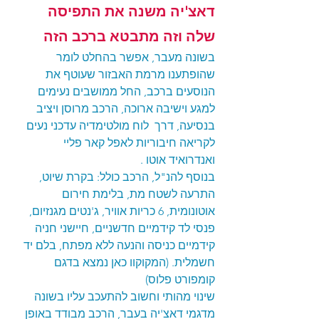
דאצ'יה משנה את התפיסה 
שלה וזה מתבטא ברכב הזה
בשונה מעבר, אפשר בהחלט לומר 
שהופתענו מרמת האבזור שעוטף את 
הנוסעים ברכב, החל ממושבים נעימים 
למגע וישיבה ארוכה, הרכב מרוסן ויציב 
בנסיעה, דרך  לוח מולטימדיה עדכני נעים 
לקריאה חיבוריות לאפל קאר פליי 
ואנדרואיד אוטו .
בנוסף להנ"ל, הרכב כולל: בקרת שיוט, 
התרעה לשטח מת, בלימת חירום 
אוטונומית, 6 כריות אוויר, ג'נטים מגנזיום, 
פנסי לד קידמיים חדשניים, חיישני חניה 
קידמיים כניסה והנעה ללא מפתח, בלם יד 
חשמלית. (המקוקוו כאן נמצא בדגם 
קומפורט פלוס) 
שינוי מהותי וחשוב להתעכב עליו בשונה 
מדגמי דאצ'יה בעבר, הרכב מבודד באופן 